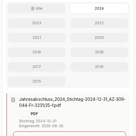
Alle
2024
Finanzkennzahlen nur mit Plus
2023
2022
Eigenkapitalquote, Verschuldungsgrad, Liquidität und
weitere Kennzahlen im Detail.
2021
2020
Mit Plus entsperren — €19,90/Mo
2019
2018
Jederzeit monatlich kündbar.
2017
2016
2015
Jahresabschluss_2024_Stichtag-2024-12-31_AZ-309-
044-Fr-3231/25-f.pdf
PDF
Stichtag: 2024-12-31
Eingereicht: 2025-09-25