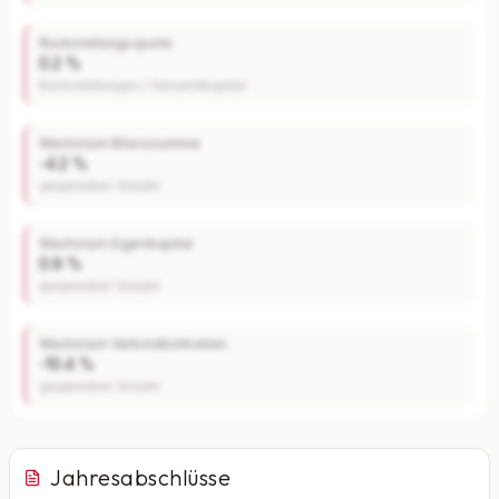
Rückstellungsquote
0.2 %
Rückstellungen / Gesamtkapital
Wachstum Bilanzsumme
-4.2 %
gegenüber Vorjahr
Wachstum Eigenkapital
0.9 %
gegenüber Vorjahr
Wachstum Verbindlichkeiten
-10.4 %
gegenüber Vorjahr
Jahresabschlüsse