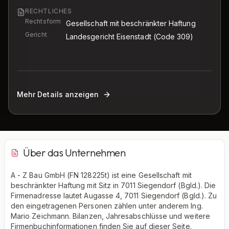
RECHTLICHES
Rechtsform
Gesellschaft mit beschränkter Haftung
Gericht
Landesgericht Eisenstadt
(Code 309)
Mehr Details anzeigen
Über das Unternehmen
A - Z Bau GmbH (FN 128225t) ist eine Gesellschaft mit
beschränkter Haftung mit Sitz in 7011 Siegendorf (Bgld.). Die
Firmenadresse lautet Augasse 4, 7011 Siegendorf (Bgld.). Zu
den eingetragenen Personen zählen unter anderem Ing.
Mario Zeichmann. Bilanzen, Jahresabschlüsse und weitere
Firmenbuchinformationen finden Sie auf dieser Seite.