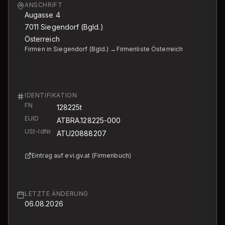
ANSCHRIFT
Augasse 4
7011
Siegendorf (Bgld.)
Österreich
Firmen in Siegendorf (Bgld.) →
Firmenliste Österreich
IDENTIFIKATION
FN
128225t
EUID
ATBRA.128225-000
USt-IdNr.
ATU20888207
Eintrag auf evi.gv.at (Firmenbuch)
LETZTE ÄNDERUNG
06.08.2026