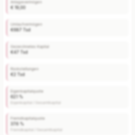
Anlagevermögen
€ 19,00
Umlaufvermögen
€687 Tsd
Gezeichnetes Kapital
€47 Tsd
Rückstellungen
€2 Tsd
Eigenkapitalquote
62.1 %
Eigenkapital / Gesamtkapital
Fremdkapitalquote
37.6 %
Fremdkapital / Gesamtkapital