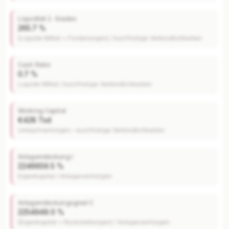
Liquidität 2. Grades
265.7 %
(Liquide Mittel + Forderungen) / kurzfristige Verbindlichkeiten
Cash Ratio
0.7 %
Liquide Mittel / kurzfristige Verbindlichkeiten
Working Capital
€428 Tsd
Umlaufvermögen – kurzfristige Verbindlichkeiten
Anlagendeckung I
2246659.5 %
Eigenkapital / Anlagevermögen
Anlagendeckungsgrad C
2254949.0 %
(Eigenkapital + Rückstellungen) / Anlagevermögen