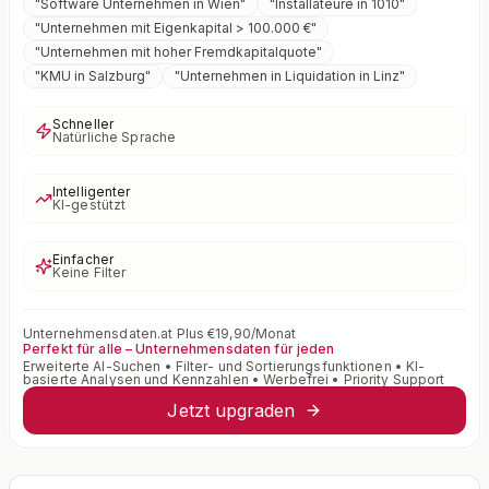
"
Software Unternehmen in Wien
"
"
Installateure in 1010
"
"
Unternehmen mit Eigenkapital > 100.000 €
"
"
Unternehmen mit hoher Fremdkapitalquote
"
"
KMU in Salzburg
"
"
Unternehmen in Liquidation in Linz
"
Schneller
Natürliche Sprache
Intelligenter
KI-gestützt
Einfacher
Keine Filter
Unternehmensdaten.at Plus €19,90/Monat
Perfekt für alle – Unternehmensdaten für jeden
Erweiterte AI-Suchen • Filter- und Sortierungsfunktionen • KI-
basierte Analysen und Kennzahlen • Werbefrei • Priority Support
Jetzt upgraden