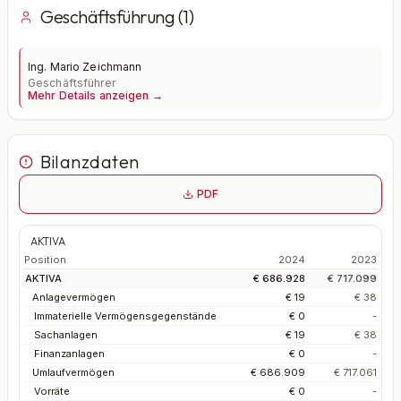
Geschäftsführung (1)
Ing. Mario Zeichmann
Geschäftsführer
Mehr Details anzeigen →
Bilanzdaten
PDF
AKTIVA
Position
2024
2023
AKTIVA
€ 686.928
€ 717.099
Anlagevermögen
€ 19
€ 38
Immaterielle Vermögensgegenstände
€ 0
-
Sachanlagen
€ 19
€ 38
Finanzanlagen
€ 0
-
Umlaufvermögen
€ 686.909
€ 717.061
Vorräte
€ 0
-