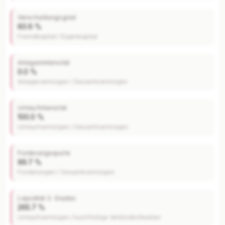
Verschuldungsgrad
60.6 %
Fremdkapital / Eigenkapital
Anlagenintensität
0.0 %
Anlagevermögen / Gesamtvermögen
Umlaufintensität
100.0 %
Umlaufvermögen / Gesamtvermögen
Forderungsquote
99.7 %
Forderungen / Gesamtvermögen
Liquidität 3. Grades
265.7 %
Umlaufvermögen / kurzfristige Verbindlichkeiten