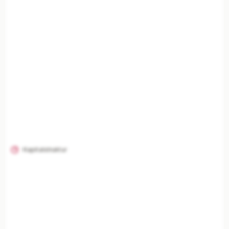
KI-Analysen nur mit Plus
Unternehmenszusammenfassung, Risikoanalyse,
Branchenvergleich und finanzielle Einordnung
freischalten.
Mit Plus entsperren — €19,90/Mo
Jederzeit monatlich kündbar.
Kapitalstruktur