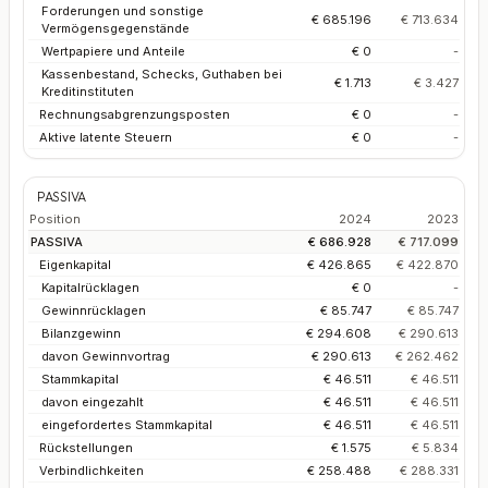
Forderungen und sonstige
€ 685.196
€ 713.634
Vermögensgegenstände
Wertpapiere und Anteile
€ 0
-
Kassenbestand, Schecks, Guthaben bei
€ 1.713
€ 3.427
Kreditinstituten
Rechnungsabgrenzungsposten
€ 0
-
Aktive latente Steuern
€ 0
-
PASSIVA
Position
2024
2023
PASSIVA
€ 686.928
€ 717.099
Eigenkapital
€ 426.865
€ 422.870
Kapitalrücklagen
€ 0
-
Gewinnrücklagen
€ 85.747
€ 85.747
Bilanzgewinn
€ 294.608
€ 290.613
davon Gewinnvortrag
€ 290.613
€ 262.462
Stammkapital
€ 46.511
€ 46.511
davon eingezahlt
€ 46.511
€ 46.511
eingefordertes Stammkapital
€ 46.511
€ 46.511
Rückstellungen
€ 1.575
€ 5.834
Verbindlichkeiten
€ 258.488
€ 288.331