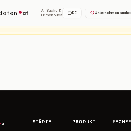
AI-Suche &
daten
at
DE
Unternehmen suche
Firmenbuch
STÄDTE
PRODUKT
RECHE
at