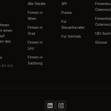
Alle Städte
API
Firmenbu
Österreic
Firmen in
Preise
Wien
Firmenlis
Für
Österreic
nehmen
Firmen in
Steuerberater
um einen
Graz
UID-Such
auf
Für Vertrieb
ten des
Firmen in
Glossar
Linz
Firmen in
t.
Salzburg
C-BY 4.0)