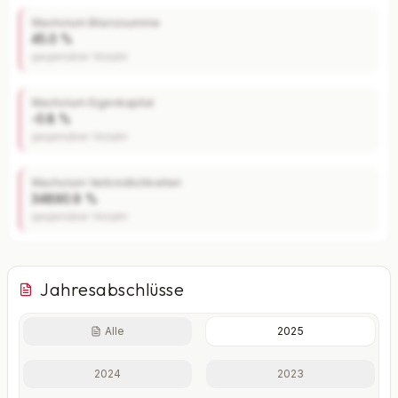
Wachstum Bilanzsumme
45.0 %
gegenüber Vorjahr
Wachstum Eigenkapital
-0.8 %
gegenüber Vorjahr
Wachstum Verbindlichkeiten
34890.9 %
gegenüber Vorjahr
Jahresabschlüsse
Alle
2025
Finanzkennzahlen nur mit Plus
2024
2023
Eigenkapitalquote, Verschuldungsgrad, Liquidität und