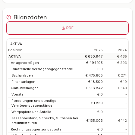
Bilanzdaten
PDF
AKTIVA
Position
2025
2024
AKTIVA
€ 630.947
€ 435
Anlagevermögen
€ 494.105
€ 293
Immaterielle Vermögensgegenstände
€ 0
-
Sachanlagen
€ 475.605
€ 274
Finanzanlagen
€ 18.500
€ 19
Umlaufvermögen
€ 136.842
€ 143
Vorräte
€ 0
-
Forderungen und sonstige
€ 1.839
-
Vermögensgegenstände
Wertpapiere und Anteile
€ 0
-
Kassenbestand, Schecks, Guthaben bei
€ 135.003
€ 142
Kreditinstituten
Rechnungsabgrenzungsposten
€ 0
-