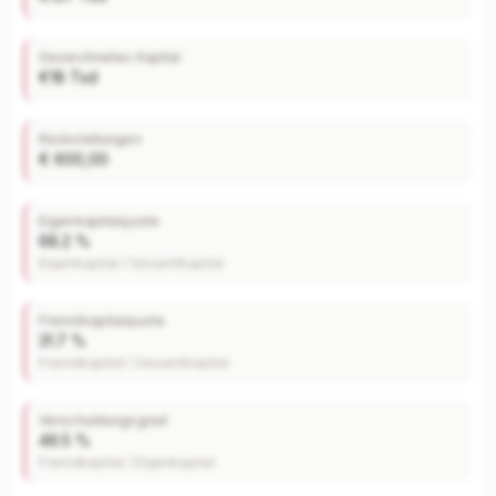
Gezeichnetes Kapital
€18 Tsd
Rückstellungen
€ 600,00
Eigenkapitalquote
68.2 %
Eigenkapital / Gesamtkapital
Fremdkapitalquote
31.7 %
Fremdkapital / Gesamtkapital
Verschuldungsgrad
46.5 %
Fremdkapital / Eigenkapital