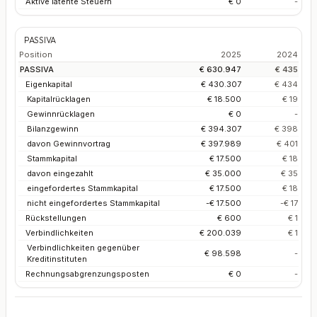
Aktive latente Steuern
€ 0
-
PASSIVA
Position
2025
2024
PASSIVA
€ 630.947
€ 435
Eigenkapital
€ 430.307
€ 434
Kapitalrücklagen
€ 18.500
€ 19
Gewinnrücklagen
€ 0
-
Bilanzgewinn
€ 394.307
€ 398
davon Gewinnvortrag
€ 397.989
€ 401
Stammkapital
€ 17.500
€ 18
davon eingezahlt
€ 35.000
€ 35
eingefordertes Stammkapital
€ 17.500
€ 18
nicht eingefordertes Stammkapital
-€ 17.500
-€ 17
Rückstellungen
€ 600
€ 1
Verbindlichkeiten
€ 200.039
€ 1
Verbindlichkeiten gegenüber
€ 98.598
-
Kreditinstituten
Rechnungsabgrenzungsposten
€ 0
-