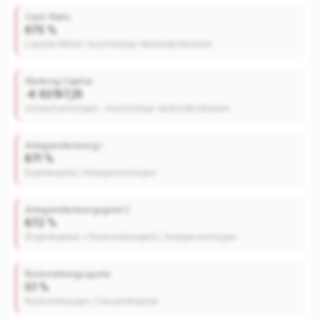
Cash Ratio
67.5 %
Liquide Mittel / kurzfristige Verbindlichkeiten
Working Capital
-€ 63.197,25
Umlaufvermögen – kurzfristige Verbindlichkeiten
Anlagendeckung I
87.1 %
Eigenkapital / Anlagevermögen
Anlagendeckungsgrad C
87.2 %
(Eigenkapital + Rückstellungen) / Anlagevermögen
Rückstellungsquote
0.1 %
Rückstellungen / Gesamtkapital