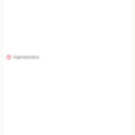
Mit Plus entsperren — €19,90/Mo
Jederzeit monatlich kündbar.
Kapitalstruktur