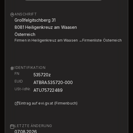
ANSCHRIFT
Großfelgitschberg 31
8081
Heiligenkreuz am Waasen
Österreich
Firmen in Heiligenkreuz am Waasen →
Firmenliste Österreich
IDENTIFIKATION
FN
535720z
EUID
ATBRA.535720-000
USt-IdNr.
ATU75722489
Eintrag auf evi.gv.at (Firmenbuch)
LETZTE ÄNDERUNG
07.08.2026