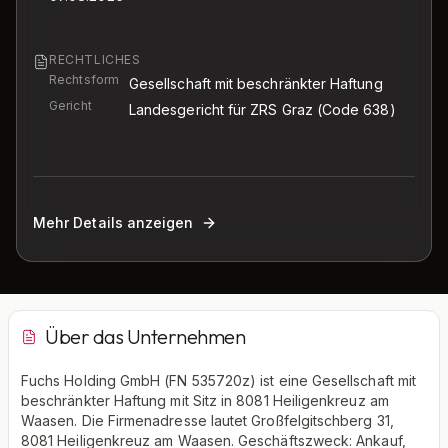
RECHTLICHES
Rechtsform
Gesellschaft mit beschränkter Haftung
Gericht
Landesgericht für ZRS Graz
(Code 638)
Mehr Details anzeigen
Über das Unternehmen
Fuchs Holding GmbH (FN 535720z) ist eine Gesellschaft mit
beschränkter Haftung mit Sitz in 8081 Heiligenkreuz am
Waasen. Die Firmenadresse lautet Großfelgitschberg 31,
8081 Heiligenkreuz am Waasen. Geschäftszweck: Ankauf,