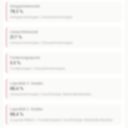
Anlagenintensität
78.3 %
Anlagevermögen / Gesamtvermögen
Umlaufintensität
21.7 %
Umlaufvermögen / Gesamtvermögen
Forderungsquote
0.3 %
Forderungen / Gesamtvermögen
Liquidität 3. Grades
68.4 %
Umlaufvermögen / kurzfristige Verbindlichkeiten
Liquidität 2. Grades
68.4 %
(Liquide Mittel + Forderungen) / kurzfristige Verbindlichkeiten