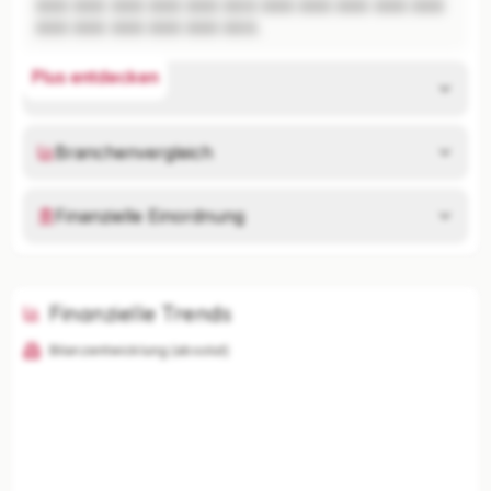
XXX XXX XXX XXX XXX XXX XXX XXX XXX XXX XXX 
XXX XXX XXX XXX XXX XXX.
Plus entdecken
Risikoanalyse
Branchenvergleich
Finanzielle Einordnung
Finanzielle Trends
Bilanzentwicklung (absolut)
KI-Analysen nur mit Plus
Unternehmenszusammenfassung, Risikoanalyse,
Branchenvergleich und finanzielle Einordnung
freischalten.