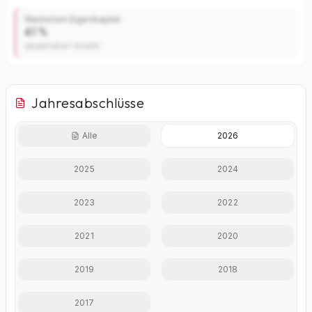
Wachstum Eigenkapital
4.1 %
gegenüber Vorjahr
Jahresabschlüsse
Alle
2026
Finanzkennzahlen nur mit Plus
2025
2024
Eigenkapitalquote, Verschuldungsgrad, Liquidität und
weitere Kennzahlen im Detail.
2023
2022
Mit Plus entsperren — €19,90/Mo
2021
2020
Jederzeit monatlich kündbar.
2019
2018
2017