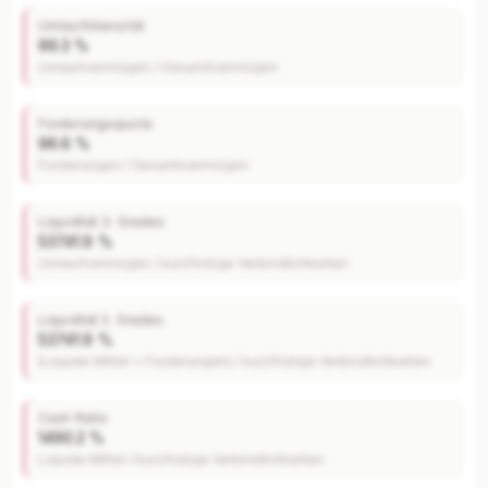
Umlaufintensität
99.3 %
Umlaufvermögen / Gesamtvermögen
Forderungsquote
96.6 %
Forderungen / Gesamtvermögen
Liquidität 3. Grades
53741.9 %
Umlaufvermögen / kurzfristige Verbindlichkeiten
Liquidität 2. Grades
53741.9 %
(Liquide Mittel + Forderungen) / kurzfristige Verbindlichkeiten
Cash Ratio
1490.2 %
Liquide Mittel / kurzfristige Verbindlichkeiten