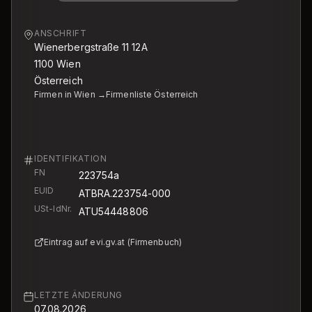
ANSCHRIFT
Wienerbergstraße 11 12A
1100
Wien
Österreich
Firmen in Wien →
Firmenliste Österreich
IDENTIFIKATION
FN
223754a
EUID
ATBRA.223754-000
USt-IdNr.
ATU54448806
Eintrag auf evi.gv.at (Firmenbuch)
LETZTE ÄNDERUNG
07.08.2026