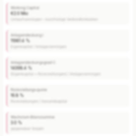
Working Capital
€2.0 Mio
Umlaufvermögen – kurzfristige Verbindlichkeiten
Anlagendeckung I
11981.4 %
Eigenkapital / Anlagevermögen
Anlagendeckungsgrad C
14398.4 %
(Eigenkapital + Rückstellungen) / Anlagevermögen
Rückstellungsquote
16.8 %
Rückstellungen / Gesamtkapital
Wachstum Bilanzsumme
3.0 %
gegenüber Vorjahr