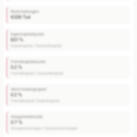
Rückstellungen
€339 Tsd
Eigenkapitalquote
83.1 %
Eigenkapital / Gesamtkapital
Fremdkapitalquote
0.2 %
Fremdkapital / Gesamtkapital
Verschuldungsgrad
0.2 %
Fremdkapital / Eigenkapital
Anlagenintensität
0.7 %
Anlagevermögen / Gesamtvermögen