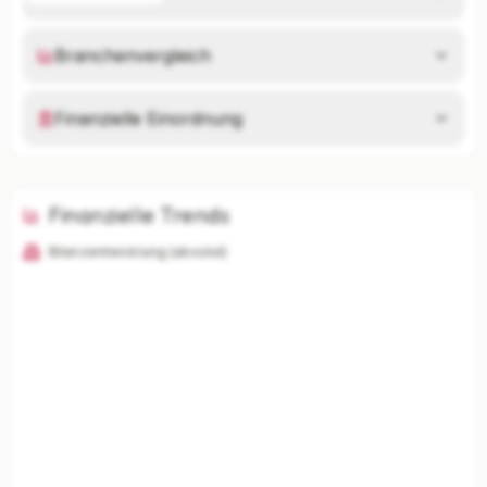
Branchenvergleich
Finanzielle Einordnung
Finanzielle Trends
Bilanzentwicklung (absolut)
KI-Analysen nur mit Plus
Unternehmenszusammenfassung, Risikoanalyse,
Branchenvergleich und finanzielle Einordnung
freischalten.
Mit Plus entsperren — €19,90/Mo
Jederzeit monatlich kündbar.