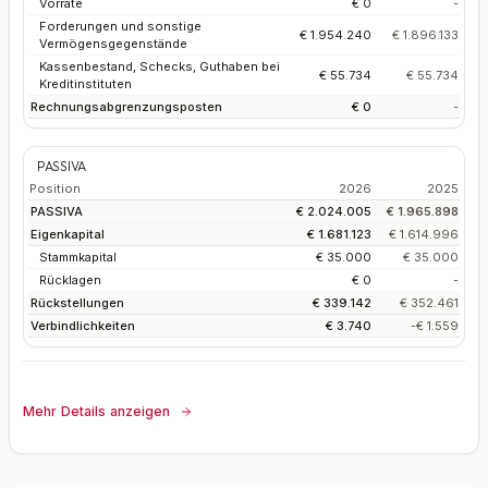
Vorräte
€ 0
-
Forderungen und sonstige
€ 1.954.240
€ 1.896.133
Vermögensgegenstände
Kassenbestand, Schecks, Guthaben bei
€ 55.734
€ 55.734
Kreditinstituten
Rechnungsabgrenzungsposten
€ 0
-
PASSIVA
Position
2026
2025
PASSIVA
€ 2.024.005
€ 1.965.898
Eigenkapital
€ 1.681.123
€ 1.614.996
Stammkapital
€ 35.000
€ 35.000
Rücklagen
€ 0
-
Rückstellungen
€ 339.142
€ 352.461
Verbindlichkeiten
€ 3.740
-€ 1.559
Mehr Details anzeigen