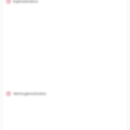
Kapitalstruktur
Vermögensstruktur