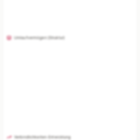
Umlaufvermögen (Struktur)
Verbindlichkeiten-Entwicklung