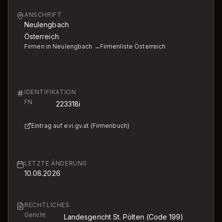
ANSCHRIFT
Neulengbach
Österreich
Firmen in Neulengbach →
Firmenliste Österreich
IDENTIFIKATION
FN
223318i
Eintrag auf evi.gv.at (Firmenbuch)
LETZTE ÄNDERUNG
10.08.2026
RECHTLICHES
Gericht
Landesgericht St. Pölten
(Code 199)