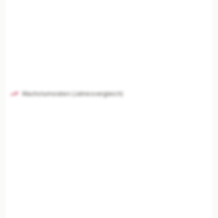
Wachstumsraten (Jahresvergleich)