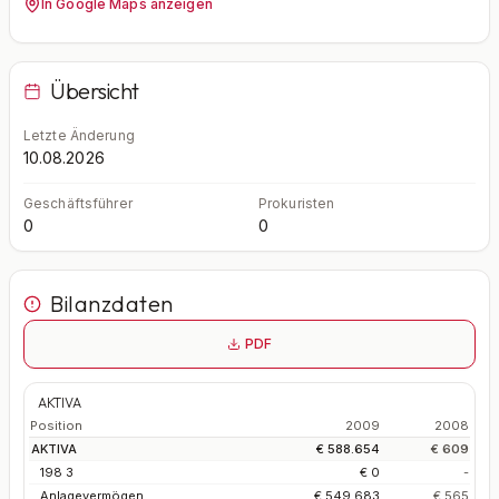
In Google Maps anzeigen
Übersicht
Letzte Änderung
10.08.2026
Geschäftsführer
Prokuristen
0
0
Bilanzdaten
PDF
AKTIVA
Position
2009
2008
AKTIVA
€ 588.654
€ 609
198 3
€ 0
-
Anlagevermögen
€ 549.683
€ 565