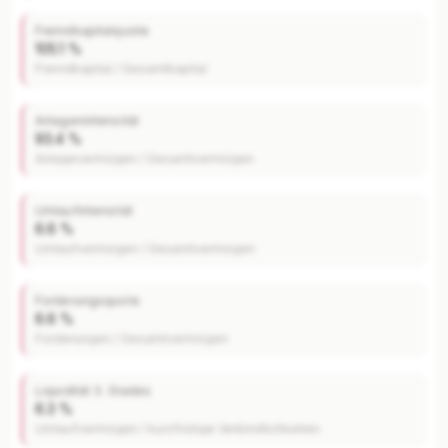
Fremdkapitalquote
105.1 %
Fremdkapital / Gesamtkapital
Anlagenintensität
93.4 %
Anlagevermögen / Gesamtvermögen
Umlaufintensität
6.6 %
Umlaufvermögen / Gesamtvermögen
Forderungsquote
6.6 %
Forderungen / Gesamtvermögen
Liquidität 3. Grades
6.3 %
Umlaufvermögen / kurzfristige Verbindlichkeiten