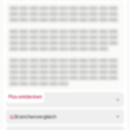
XXX XXX XXX XXX XXX XXX XXX XXX XXX XXX XXX 
XXX XXX XXX XXX XXX XXX XXX XXX XXX XXX XXX 
XXX XXX XXX XXX XXX XXX XXX XXX XXX XXX XXX.

XXX XXX XXX XXX XXX XXX XXX XXX XXX XXX XXX 
XXX XXX XXX XXX XXX XXX XXX XXX XXX XXX XXX 
XXX XXX XXX XXX XXX XXX XXX XXX XXX XXX XXX 
XXX XXX XXX XXX XXX XXX XXX XXX XXX XXX.

XXX XXX XXX XXX XXX XXX XXX XXX XXX XXX XXX 
XXX XXX XXX XXX XXX XXX XXX XXX XXX XXX XXX 
XXX XXX XXX XXX XXX XXX XXX XXX XXX XXX XXX 
XXX XXX XXX XXX XXX XXX XXX XXX XXX XXX XXX 
XXX XXX XXX XXX XXX XXX.
Plus entdecken
Risikoanalyse
Branchenvergleich