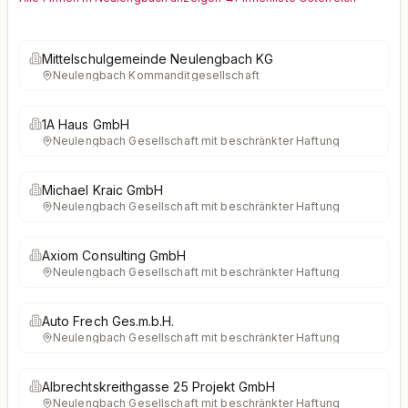
Mittelschulgemeinde Neulengbach KG
Neulengbach
·
Kommanditgesellschaft
1A Haus GmbH
Neulengbach
·
Gesellschaft mit beschränkter Haftung
Michael Kraic GmbH
Neulengbach
·
Gesellschaft mit beschränkter Haftung
Axiom Consulting GmbH
Neulengbach
·
Gesellschaft mit beschränkter Haftung
Auto Frech Ges.m.b.H.
Neulengbach
·
Gesellschaft mit beschränkter Haftung
Albrechtskreithgasse 25 Projekt GmbH
Neulengbach
·
Gesellschaft mit beschränkter Haftung