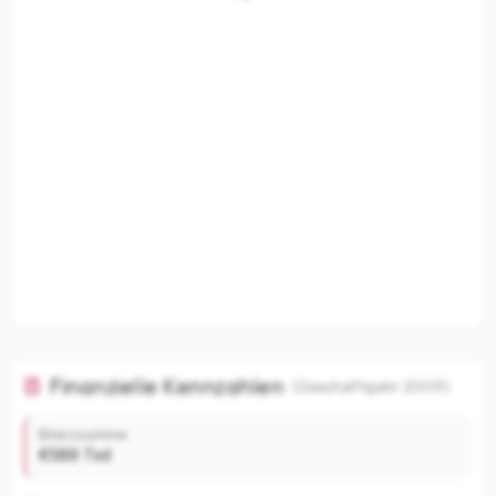
Finanzielle Kennzahlen
(Geschäftsjahr 2009)
Bilanzsumme
Trenddiagramme nur mit Plus
€589 Tsd