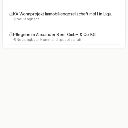
KA Wohnprojekt Immobiliengesellschaft mbH in Liqu.
Neulengbach
Pflegeheim Alexander Beer GmbH & Co KG
Neulengbach
·
Kommanditgesellschaft