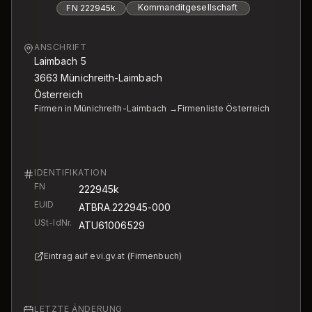
Kommanditgesellschaft
FN
222945k
ANSCHRIFT
Laimbach 5
3663
Münichreith-Laimbach
Österreich
Firmen in Münichreith-Laimbach →
Firmenliste Österreich
IDENTIFIKATION
FN
222945k
EUID
ATBRA.222945-000
USt-IdNr.
ATU61006529
Eintrag auf evi.gv.at (Firmenbuch)
LETZTE ÄNDERUNG