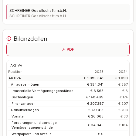
SCHREINER Gesellschaft m.b.H.
SCHREINER Gesellschaft m.b.H.
Bilanzdaten
PDF
AKTIVA
Position
2025
2024
AKTIVA
€ 1.095.841
€ 1.093
Anlagevermögen
€ 354.341
€ 387
Immaterielle Vermögensgegenstände
€ 6.565
€ 6
Sachanlagen
€ 140.489
€ 174
Finanzanlagen
€ 207.287
€ 207
Umlaufvermögen
€ 737.413
€ 703
Vorräte
€ 26.065
€ 33
Forderungen und sonstige
€ 34.045
€ 104
Vermögensgegenstände
Wertpapiere und Anteile
€ 0
-