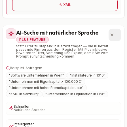
XML
AI-Suche mit natürlicher Sprache
PLUS FEATURE
Statt Filter zu stapeln: in Klartext fragen — die KI liefert
passende Firmen aus dem Register. Mit Plus inklusive
erweiterter Filter, Sortierung und Export, damit Sie vom
Prompt zur Entscheidung kommen.
Beispiel-Anfragen:
"
Software Unternehmen in Wien
"
"
Installateure in 1010
"
"
Unternehmen mit Eigenkapital > 100.000 €
"
"
Unternehmen mit hoher Fremdkapitalquote
"
"
KMU in Salzburg
"
"
Unternehmen in Liquidation in Linz
"
Schneller
Natürliche Sprache
Intelligenter