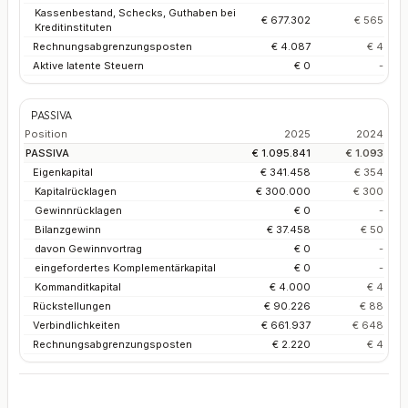
Kassenbestand, Schecks, Guthaben bei
€ 677.302
€ 565
Kreditinstituten
Rechnungsabgrenzungsposten
€ 4.087
€ 4
Aktive latente Steuern
€ 0
-
PASSIVA
Position
2025
2024
PASSIVA
€ 1.095.841
€ 1.093
Eigenkapital
€ 341.458
€ 354
Kapitalrücklagen
€ 300.000
€ 300
Gewinnrücklagen
€ 0
-
Bilanzgewinn
€ 37.458
€ 50
davon Gewinnvortrag
€ 0
-
eingefordertes Komplementärkapital
€ 0
-
Kommanditkapital
€ 4.000
€ 4
Rückstellungen
€ 90.226
€ 88
Verbindlichkeiten
€ 661.937
€ 648
Rechnungsabgrenzungsposten
€ 2.220
€ 4