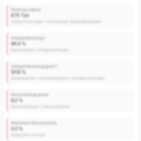
Working Capital
€75 Tsd
Umlaufvermögen – kurzfristige Verbindlichkeiten
Anlagendeckung I
96.4 %
Eigenkapital / Anlagevermögen
Anlagendeckungsgrad C
121.8 %
(Eigenkapital + Rückstellungen) / Anlagevermögen
Rückstellungsquote
8.2 %
Rückstellungen / Gesamtkapital
Wachstum Bilanzsumme
0.2 %
gegenüber Vorjahr