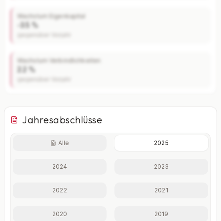
Wachstum Eigenkapital
-3.5 %
gegenüber Vorjahr
Wachstum Verbindlichkeiten
2.2 %
gegenüber Vorjahr
Jahresabschlüsse
Alle
2025
Finanzkennzahlen nur mit Plus
2024
2023
Eigenkapitalquote, Verschuldungsgrad, Liquidität und
weitere Kennzahlen im Detail.
2022
2021
Mit Plus entsperren — €19,90/Mo
2020
2019