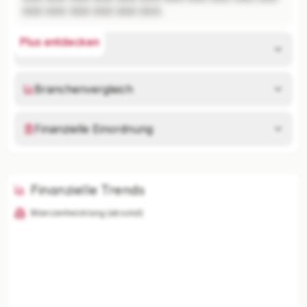
XXX XXX XXX XXX XXX XXX.
Plus entdecken
Risikoanalyse
Branchenvergleich
Finanzielle Einordnung
Finanzielle Trends
Bilanzentwicklung (absolut)
KI-Analysen nur mit Plus
Unternehmenszusammenfassung, Risikoanalyse,
Branchenvergleich und finanzielle Einordnung
freischalten.