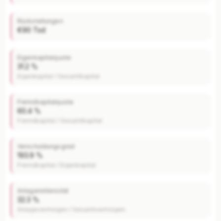
Rückstellungen
€90 Tsd
Eigenkapitalquote
31.2 %
Eigenkapital / Gesamtkapital
Fremdkapitalquote
60.4 %
Fremdkapital / Gesamtkapital
Verschuldungsgrad
193.9 %
Fremdkapital / Eigenkapital
Anlagenintensität
32.3 %
Anlagevermögen / Gesamtvermögen