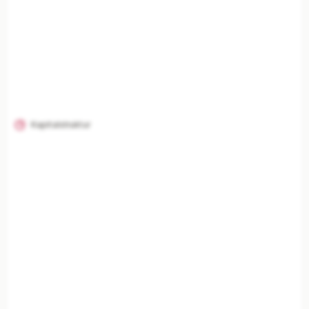
Mit Plus entsperren — €19,90/Mo
Jederzeit monatlich kündbar.
Kapitalstruktur