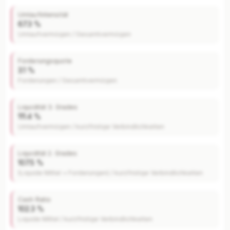
Umlaufintensität
67.3 %
Umlaufvermögen / Gesamtvermögen
Forderungsquote
3.1 %
Forderungen / Gesamtvermögen
Liquidität 3. Grades
111.4 %
Umlaufvermögen / kurzfristige Verbindlichkeiten
Liquidität 2. Grades
107.5 %
(Liquide Mittel + Forderungen) / kurzfristige Verbindlichkeiten
Cash Ratio
102.3 %
Liquide Mittel / kurzfristige Verbindlichkeiten