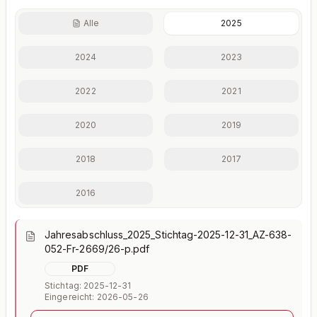
Alle
2025
Finanzkennzahlen nur mit Plus
2024
2023
Eigenkapitalquote, Verschuldungsgrad, Liquidität und
weitere Kennzahlen im Detail.
2022
2021
Mit Plus entsperren — €19,90/Mo
2020
2019
Jederzeit monatlich kündbar.
2018
2017
2016
Jahresabschluss_2025_Stichtag-2025-12-31_AZ-638-
052-Fr-2669/26-p.pdf
PDF
Stichtag: 2025-12-31
Eingereicht: 2026-05-26