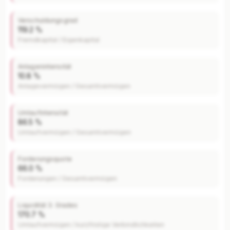
Verschuldungsgrad
119.2 %
Fremdkapital / Eigenkapital
Anlagenintensität
10.8 %
Anlagevermögen / Gesamtvermögen
Umlaufintensität
86.5 %
Umlaufvermögen / Gesamtvermögen
Forderungsquote
66.0 %
Forderungen / Gesamtvermögen
Liquidität 3. Grades
170.7 %
Umlaufvermögen / kurzfristige Verbindlichkeiten