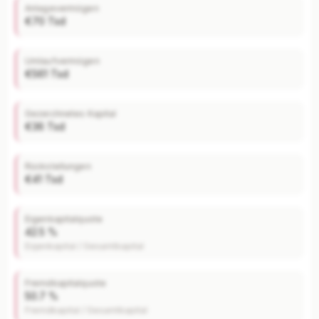
Anlagevermögen
€70 Tsd
Umlaufvermögen
€561 Tsd
Gezeichnetes Kapital
€36 Tsd
Rückstellungen
€41 Tsd
Eigenkapitalquote
42.5 %
Eigenkapital / Gesamtkapital
Fremdkapitalquote
50.7 %
Fremdkapital / Gesamtkapital