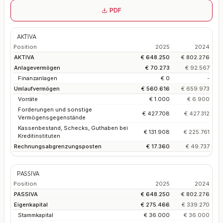
PDF
AKTIVA
Position
2025
2024
AKTIVA
€ 648.250
€ 802.276
Anlagevermögen
€ 70.273
€ 92.567
Finanzanlagen
€ 0
-
Umlaufvermögen
€ 560.616
€ 659.973
Vorräte
€ 1.000
€ 6.900
Forderungen und sonstige
€ 427.708
€ 427.312
Vermögensgegenstände
Kassenbestand, Schecks, Guthaben bei
€ 131.908
€ 225.761
Kreditinstituten
Rechnungsabgrenzungsposten
€ 17.360
€ 49.737
PASSIVA
Position
2025
2024
PASSIVA
€ 648.250
€ 802.276
Eigenkapital
€ 275.466
€ 339.270
Stammkapital
€ 36.000
€ 36.000