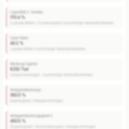
Liquidität 2. Grades
170.4 %
(Liquide Mittel + Forderungen) / kurzfristige Verbindlichkeiten
Cash Ratio
40.2 %
Liquide Mittel / kurzfristige Verbindlichkeiten
Working Capital
€232 Tsd
Umlaufvermögen – kurzfristige Verbindlichkeiten
Anlagendeckung I
392.0 %
Eigenkapital / Anlagevermögen
Anlagendeckungsgrad C
450.5 %
(Eigenkapital + Rückstellungen) / Anlagevermögen