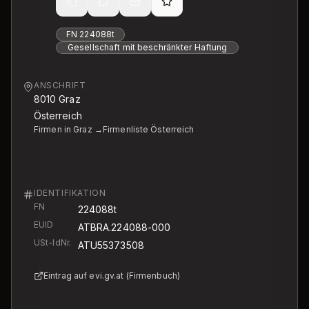
FN
224088t
Gesellschaft mit beschränkter Haftung
ANSCHRIFT
8010
Graz
Österreich
Firmen in Graz →
Firmenliste Österreich
IDENTIFIKATION
FN
224088t
EUID
ATBRA.224088-000
USt-IdNr.
ATU55373508
Eintrag auf evi.gv.at (Firmenbuch)