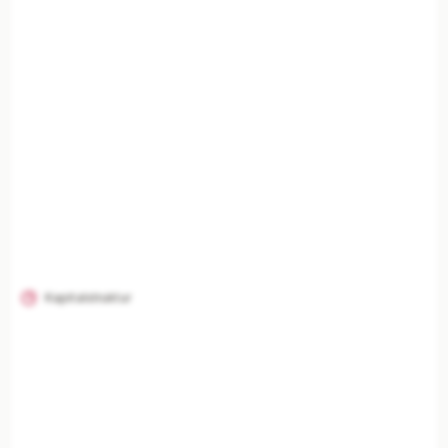
KI-Analysen nur mit Plus
Unternehmenszusammenfassung, Risikoanalyse,
Branchenvergleich und finanzielle Einordnung
freischalten.
Mit Plus entsperren — €19,90/Mo
Jederzeit monatlich kündbar.
Kapitalstruktur