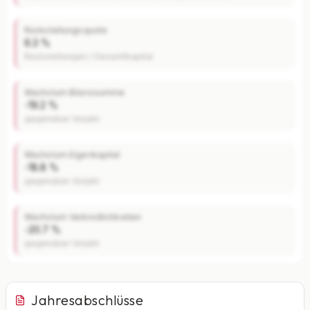
Rückstellungsquote
6.3 %
Rückstellungen / Gesamtkapital
Wachstum Bilanzsumme
-19.2 %
gegenüber Vorjahr
Wachstum Eigenkapital
-18.8 %
gegenüber Vorjahr
Wachstum Verbindlichkeiten
-20.7 %
gegenüber Vorjahr
Jahresabschlüsse